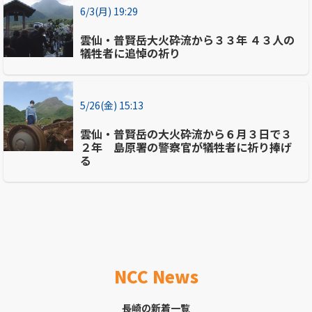
6/3(月) 19:29
雲仙・普賢岳大火砕流から３３年 ４３人の
犠牲者に追悼の祈り
5/26(金) 15:13
雲仙・普賢岳の大火砕流から６月３日で３
２年 島原署の警察官が犠牲者に祈り捧げ
る
NCC News
長崎の新着一覧