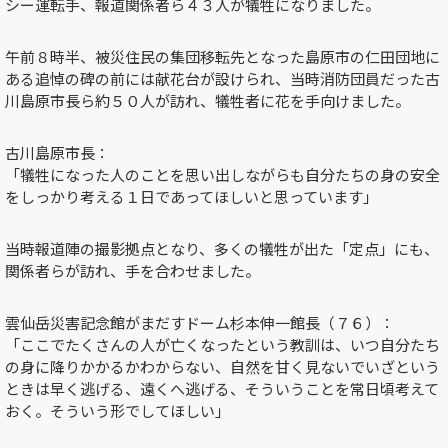
シー運転手、報道関係者ら４３人が犠牲になりました。
午前８時半、被災住民の集団移転先となった島原市の仁田団地に
ある追悼の碑の前には献花台が設けられ、当時消防団員だった古
川島原市長ら約５０人が訪れ、犠牲者に花を手向けました。
古川島原市長：
「犠牲になった人のことを思い出しながらも自分たちの身の安全
をしっかり考える１日であってほしいと思っています」
当時報道陣の撮影拠点となり、多くの犠牲が出た「定点」にも、
関係者らが訪れ、手を合わせました。
雲仙岳災害記念館がまだすドーム杉本伸一館長（７６）：
「ここでたくさんの人が亡くなったという教訓は、いつ自分たち
の身に降りかかるかわからない、自然を甘く見ないでいざという
ときは早く逃げる、遠くへ逃げる、そういうことを常日頃考えて
おく。そういう形でしてほしい」