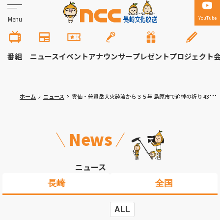
YouTube
Menu
番組
ニュース
イベント
アナウンサー
プレゼント
プロジェクト
ホーム
ニュース
雲仙・普賢岳大火砕流から３５年 島原市で追悼の祈り 43人の犠牲者悼む
News
ニュース
長崎
全国
ALL