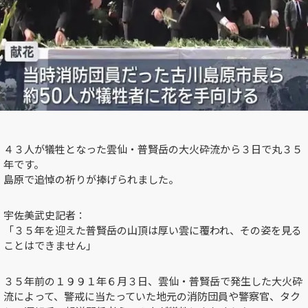
４３人が犠牲となった雲仙・普賢岳の大火砕流から３日で丸３５
年です。
島原で追悼の祈りが捧げられました。
宇佐美武史記者：
「３５年を迎えた普賢岳の山頂は厚い雲に覆われ、その姿を見る
ことはできません」
３５年前の１９９１年６月３日、雲仙・普賢岳で発生した大火砕
流によって、警戒に当たっていた地元の消防団員や警察官、タク