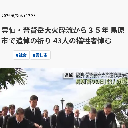
2026/6/3(水) 12:33
雲仙・普賢岳大火砕流から３５年 島原
市で追悼の祈り 43人の犠牲者悼む
#
社会
#
雲仙市