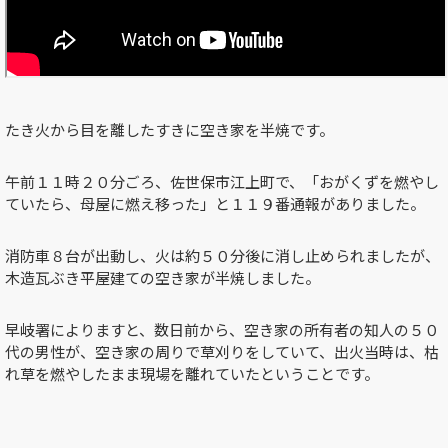
たき火から目を離したすきに空き家を半焼です。
午前１１時２０分ごろ、佐世保市江上町で、「おがくずを燃やし
ていたら、母屋に燃え移った」と１１９番通報がありました。
消防車８台が出動し、火は約５０分後に消し止められましたが、
木造瓦ぶき平屋建ての空き家が半焼しました。
早岐署によりますと、数日前から、空き家の所有者の知人の５０
代の男性が、空き家の周りで草刈りをしていて、出火当時は、枯
れ草を燃やしたまま現場を離れていたということです。