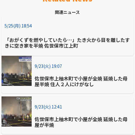
関連ニュース
5/25(月) 18:54
「おがくずを燃やしていたら…」たき火から目を離したす
きに空き家を半焼 佐世保市江上町
9/23(火) 19:07
佐世保市上柚木町で小屋が全焼 延焼した母
屋半焼 住人２人にけがなし
9/23(火) 12:41
佐世保市上柚木町で小屋が全焼 延焼した母
屋が半焼