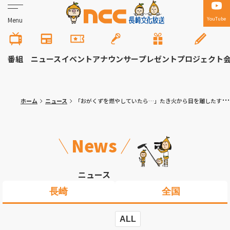
YouTube
Menu
番組
ニュース
イベント
アナウンサー
プレゼント
プロジェクト
ホーム
ニュース
「おがくずを燃やしていたら…」たき火から目を離したすきに空き家を半焼 佐世保市江上町
News
ニュース
長崎
全国
ALL