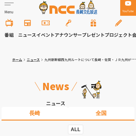
YouTube
Menu
番組
ニュース
イベント
アナウンサー
プレゼント
プロジェクト
ホーム
ニュース
九州新幹線西九州ルートについて長崎・佐賀・ＪＲ九州が１年３カ月ぶりに三者意見交換
News
ニュース
長崎
全国
ALL