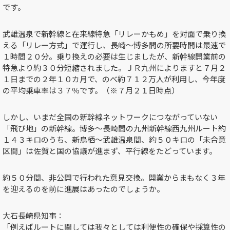
です。
武雄温泉で新幹線と在来線特急「リレーかもめ」を対面で乗り換
える「リレー方式」で運行し、長崎～博多間の所要時間は最速で
１時間２０分。乗り換えの必要は生じましたが、新幹線開業前の
特急より約３０分短縮されました。ＪＲ九州によりますと７月２
１日までの２年１０カ月で、のべ約７１２万人が利用し、今年度
の平均乗車率は３７％です。（※７月２１日時点）
しかし、いまだ全国の新幹線ネットワークにつながっていない
「飛び地」の新幹線。博多～長崎間の九州新幹線西九州ルート約
１４３キロのうち、新鳥栖～武雄温泉間、約５０キロの「未合意
区間」は佐賀と国の協議が進まず、平行線をたどっています。
約５０分間、非公開で行われた意見交換。開業からまもなく３年
を迎えるのを前に進展はあったのでしょうか。
大石長崎県知事：
「例えばルートに関しては我々としては利便性の確保や採算性の