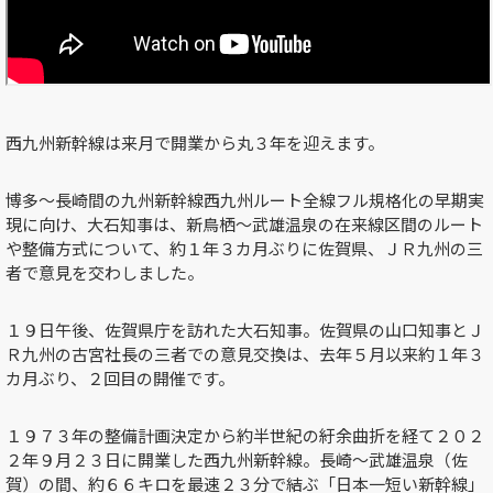
西九州新幹線は来月で開業から丸３年を迎えます。
博多～長崎間の九州新幹線西九州ルート全線フル規格化の早期実
現に向け、大石知事は、新鳥栖～武雄温泉の在来線区間のルート
や整備方式について、約１年３カ月ぶりに佐賀県、ＪＲ九州の三
者で意見を交わしました。
１９日午後、佐賀県庁を訪れた大石知事。佐賀県の山口知事とＪ
Ｒ九州の古宮社長の三者での意見交換は、去年５月以来約１年３
カ月ぶり、２回目の開催です。
１９７３年の整備計画決定から約半世紀の紆余曲折を経て２０２
２年９月２３日に開業した西九州新幹線。長崎～武雄温泉（佐
賀）の間、約６６キロを最速２３分で結ぶ「日本一短い新幹線」