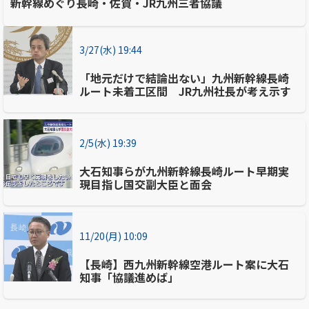
新幹線めぐり長崎・佐賀・JR九州三者協議
3/27(水) 19:44
「地元だけで結論出ない」九州新幹線長崎
ルート未着工区間 JR九州社長が考え示す
2/5(水) 19:39
大石知事らが九州新幹線長崎ルート早期実
現目指し国交副大臣と面会
11/20(月) 10:09
【長崎】西九州新幹線空港ルート案に大石
知事「協議進めば」