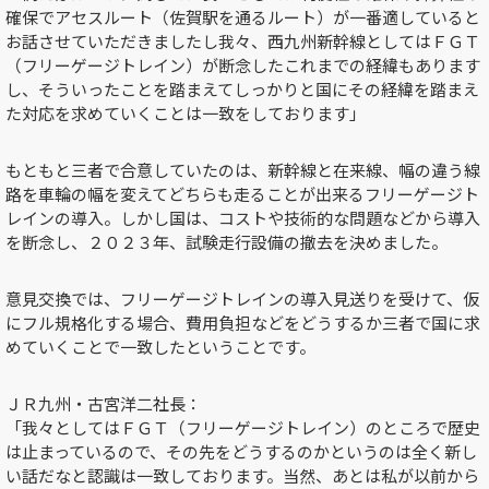
確保でアセスルート（佐賀駅を通るルート）が一番適していると
お話させていただきましたし我々、西九州新幹線としてはＦＧＴ
（フリーゲージトレイン）が断念したこれまでの経緯もあります
し、そういったことを踏まえてしっかりと国にその経緯を踏まえ
た対応を求めていくことは一致をしております」
もともと三者で合意していたのは、新幹線と在来線、幅の違う線
路を車輪の幅を変えてどちらも走ることが出来るフリーゲージト
レインの導入。しかし国は、コストや技術的な問題などから導入
を断念し、２０２３年、試験走行設備の撤去を決めました。
意見交換では、フリーゲージトレインの導入見送りを受けて、仮
にフル規格化する場合、費用負担などをどうするか三者で国に求
めていくことで一致したということです。
ＪＲ九州・古宮洋二社長：
「我々としてはＦＧＴ（フリーゲージトレイン）のところで歴史
は止まっているので、その先をどうするのかというのは全く新し
い話だなと認識は一致しております。当然、あとは私が以前から