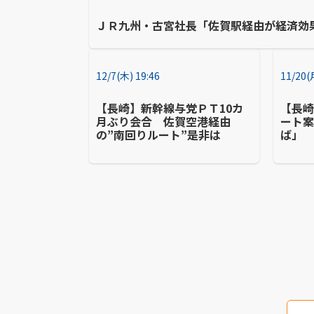
ＪＲ九州・古宮社長「佐賀駅経由が経済効
12/7(木) 19:46
11/20(
【長崎】新幹線与党ＰＴ10カ
【長
月ぶり会合 佐賀空港経由
ート
の”南回りルート”是非は
ば」