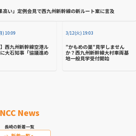
果高い」定例会見で西九州新幹線の新ルート案に言及
月) 10:09
3/12(火) 19:03
崎】西九州新幹線空港ル
”かもめの巣”見学しません
案に大石知事「協議進め
か？西九州新幹線大村車両基
地一般見学受付開始
NCC News
長崎の新着一覧