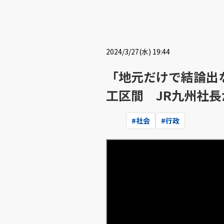
2024/3/27(水) 19:44
「地元だけで結論出
工区間 JR九州社
#
社会
#
行政