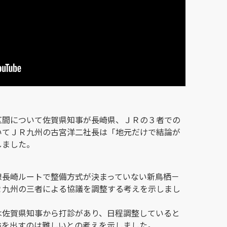
区間について佐賀県知事が長崎県、ＪＲの３者での
いてＪＲ九州の古宮洋二社長は「地元だけで結論が
しました。
線長崎ルートで整備方式が決まっていない新鳥栖－
Ｒ九州の三者による協議を調整する考えを示しまし
は佐賀県知事から打診があり、日程調整していると
論を出すのは難しいとの考えを示しました。