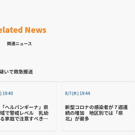
elated News
関連ニュース
症疑いで救急搬送
) 19:40
8/7(木) 19:44
ぜ「ヘルパンギーナ」県
新型コロナの感染者が７週連
地域で警戒レベル 乳幼
続の増加 地区別では「県
いる家庭で注意すべき感
北」が最多
路