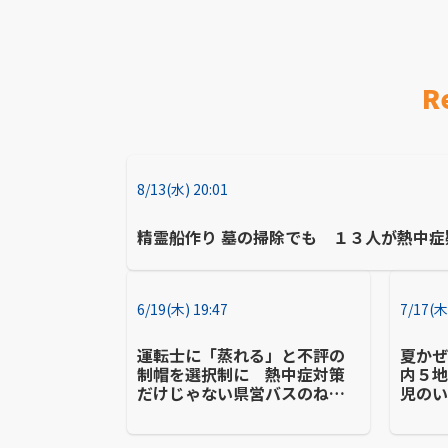
R
8/13(水) 20:01
精霊船作り 墓の掃除でも １３人が熱中
6/19(木) 19:47
7/17(木
運転士に「蒸れる」と不評の
夏か
制帽を選択制に 熱中症対策
内５
だけじゃない県営バスのねら
児の
い
染経