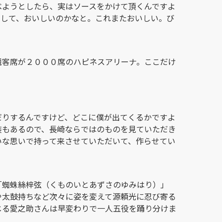
べようとしたら、実はソースをかけて頂くんですよ
りして、おいしいのかなと。これまたおいしい。び
観客席が２０００席のハピネスアリーナ。ここだけ
だりするんですけど、どこに僕が出てくるかですよ
装もあるので、長崎ならではのものを見ていただき
いな思いで持って来させていただいて、作らせてい
「蜘蛛絲梓弦（くものいとあずさのゆみはり）」
や太鼓持ちなど次々に姿を変えて源頼光に忍び寄る
じる愛之助さんは早変わりで一人五役を踊り分けま