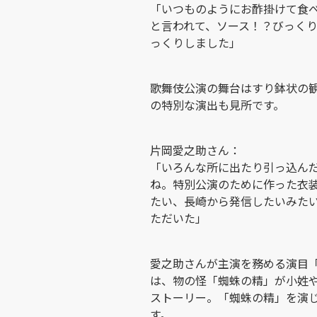
「いつものようにお酢掛けて食
と言われて、ソース！？びっく
っくりしました」
歌舞伎公演の舞台はすり鉢状の
の特別な演出も見所です。
片岡愛之助さん：
「いろんな所に出たり引っ込ん
ね。特別公演のために作った衣
たい、長崎から発信したいみた
ただいた」
愛之助さんが主演を務める演目
は、物の怪「蜘蛛の精」が小姓
ストーリー。「蜘蛛の精」を演
す。