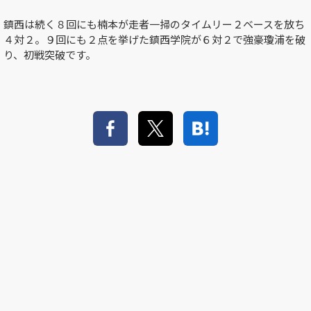
鎮西は続く８回にも楠本が走者一掃のタイムリー２ベースを放ち
４対２。９回にも２点を挙げた鎮西学院が６対２で強豪瓊浦を破
り、初戦突破です。