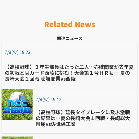
Related News
関連ニュース
7/8(火) 19:23
【高校野球】３年生部員はたった二人…壱岐商業が去年夏
の初戦と同カード西陵に挑む！大会第１号ＨＲも― 夏の
長崎大会１回戦 壱岐商業vs西陵
7/8(火) 19:42
【高校野球】延長タイブレークに及ぶ激戦
の結果は…夏の長崎大会１回戦・長崎総大
附属vs佐世保工業