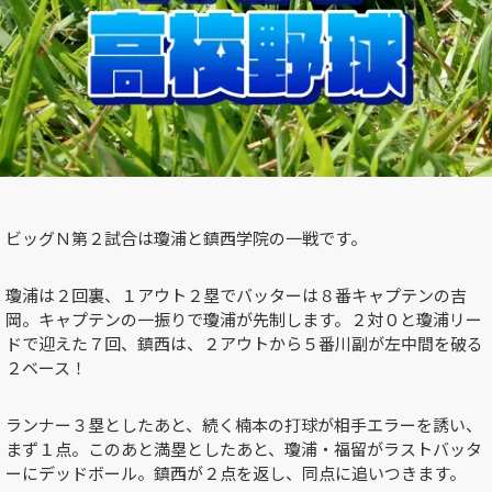
ビッグＮ第２試合は瓊浦と鎮西学院の一戦です。
瓊浦は２回裏、１アウト２塁でバッターは８番キャプテンの吉
岡。キャプテンの一振りで瓊浦が先制します。２対０と瓊浦リー
ドで迎えた７回、鎮西は、２アウトから５番川副が左中間を破る
２ベース！
ランナー３塁としたあと、続く楠本の打球が相手エラーを誘い、
まず１点。このあと満塁としたあと、瓊浦・福留がラストバッタ
ーにデッドボール。鎮西が２点を返し、同点に追いつきます。