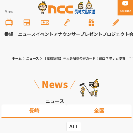
YouTube
Menu
番組
ニュース
イベント
アナウンサー
プレゼント
プロジェクト
ホーム
ニュース
【高校野球】今大会屈指の好カード！鎮西学院ｖｓ瓊浦 夏の長崎大会
News
ニュース
長崎
全国
ALL