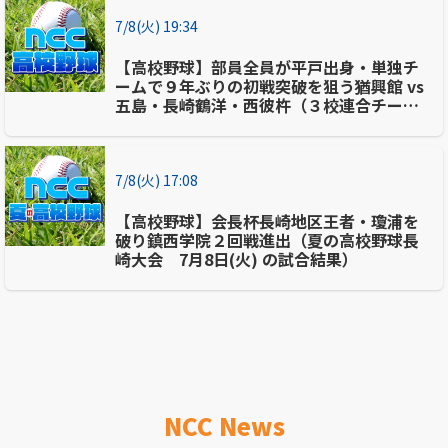
7/8(火) 19:34
【高校野球】部員全員が平戸出身・単独チ
ームで９年ぶりの初戦突破を狙う猶興館 vs
五島・長崎鶴洋・西彼杵（３校連合チー
ム）夏の長崎大会
7/8(火) 17:08
【高校野球】会長杯長崎地区王者・瓊浦を
破り鎮西学院２回戦進出（夏の高校野球長
崎大会 7月8日(火) の試合結果）
NCC News