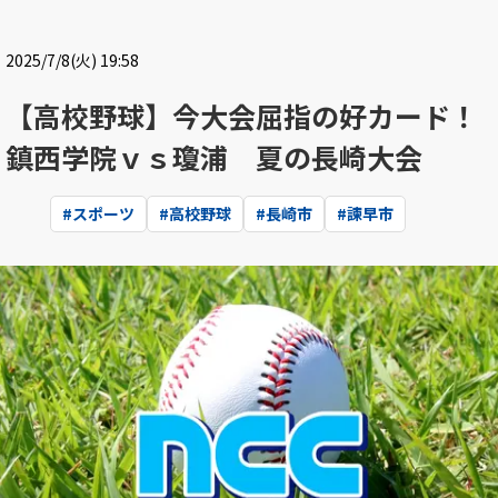
2025/7/8(火) 19:58
【高校野球】今大会屈指の好カード！
鎮西学院ｖｓ瓊浦 夏の長崎大会
#
スポーツ
#
高校野球
#
長崎市
#
諫早市