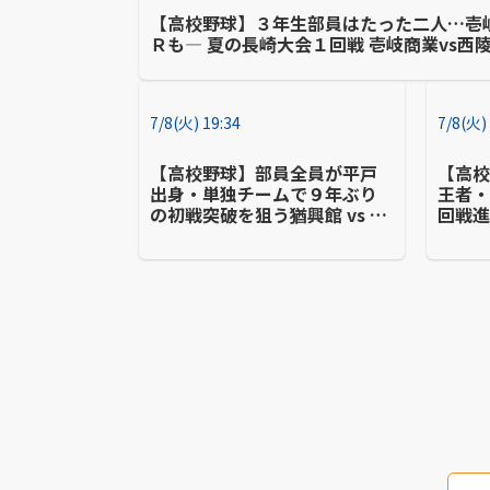
【高校野球】３年生部員はたった二人…壱
Ｒも― 夏の長崎大会１回戦 壱岐商業vs西
7/8(火) 19:34
7/8(火)
【高校野球】部員全員が平戸
【高
出身・単独チームで９年ぶり
王者
の初戦突破を狙う猶興館 vs 五
回戦
島・長崎鶴洋・西彼杵（３校
大会 
連合チーム）夏の長崎大会
果）