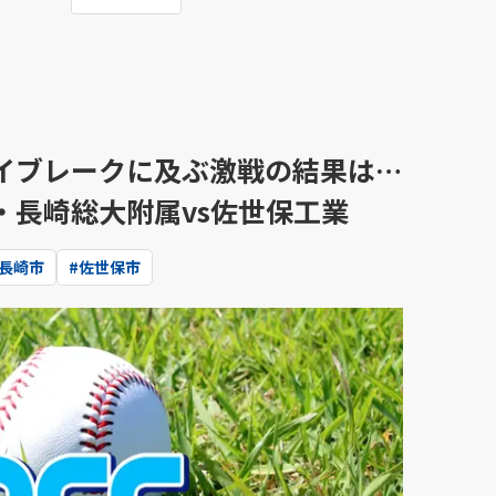
イブレークに及ぶ激戦の結果は…
・長崎総大附属vs佐世保工業
長崎市
#
佐世保市