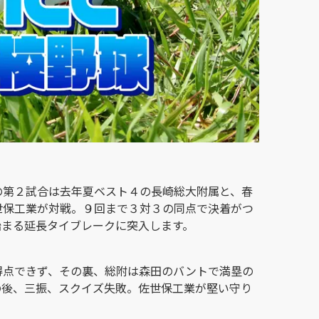
の第２試合は去年夏ベスト４の長崎総大附属と、春
世保工業が対戦。９回まで３対３の同点で決着がつ
始まる延長タイブレークに突入します。
得点できず、その裏、総附は森田のバントで満塁の
の後、三振、スクイズ失敗。佐世保工業が堅い守り