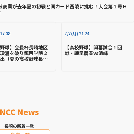
岐商業が去年夏の初戦と同カード西陵に挑む！大会第１号Ｈ
陵
 17:08
7/7(月) 21:24
校野球】会長杯長崎地区
【高校野球】開幕試合１回
・瓊浦を破り鎮西学院２
戦・諫早農業vs清峰
進出（夏の高校野球長崎
7月8日(火) の試合結
NCC News
長崎の新着一覧