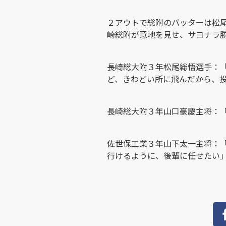
２アウトで総附のバッターは松
崎総附が意地を見せ、サヨナラ
長崎総大附３年松尾総悟選手：
ど、きわどい所に飛んだから、
長崎総大附３年山口豪慶主将：
佐世保工業３年山下太一主将：
行けるように、後輩に任せたい