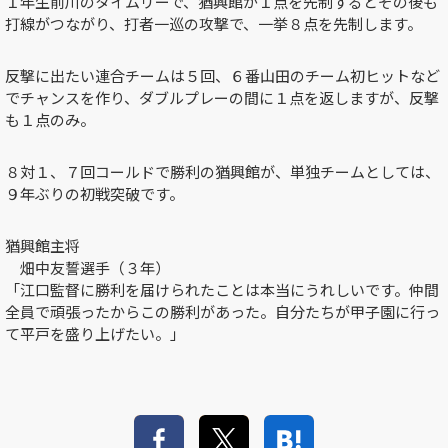
１年生前川のタイムリーで、猶興館が１点を先制するとその後も
打線がつながり、打者一巡の攻撃で、一挙８点を先制します。
反撃に出たい連合チームは５回、６番山田のチーム初ヒットなど
でチャンスを作り、ダブルプレーの間に１点を返しますが、反撃
も１点のみ。
８対１、７回コールドで勝利の猶興館が、単独チームとしては、
９年ぶりの初戦突破です。
猶興館主将
畑中友誓選手（３年）
「江口監督に勝利を届けられたことは本当にうれしいです。仲間
全員で頑張ったからこの勝利があった。自分たちが甲子園に行っ
て平戸を盛り上げたい。」