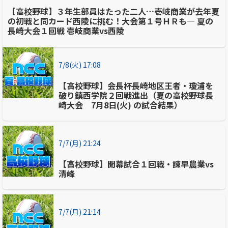
【高校野球】３年生部員はたった二人…壱岐商業が去年夏
の初戦と同カード西陵に挑む！大会第１号ＨＲも― 夏の
長崎大会１回戦 壱岐商業vs西陵
7/8(火) 17:08
【高校野球】会長杯長崎地区王者・瓊浦を
破り鎮西学院２回戦進出（夏の高校野球長
崎大会 7月8日(火) の試合結果）
7/7(月) 21:24
【高校野球】開幕試合１回戦・諫早農業vs
清峰
7/7(月) 21:14