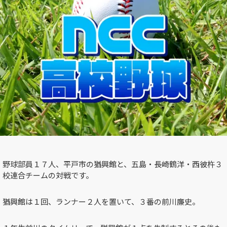
野球部員１７人、平戸市の猶興館と、五島・長崎鶴洋・西彼杵３
校連合チームの対戦です。
猶興館は１回、ランナー２人を置いて、３番の前川廉史。