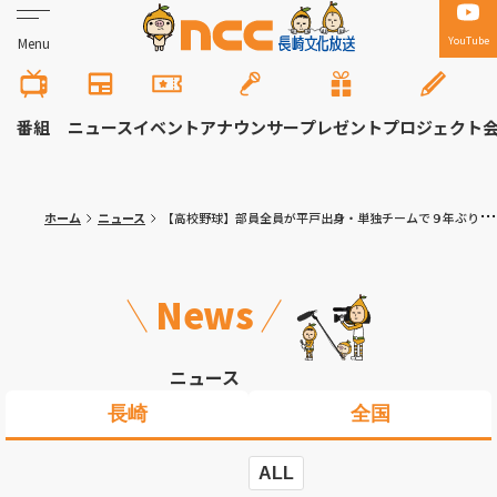
YouTube
Menu
番組
ニュース
イベント
アナウンサー
プレゼント
プロジェクト
ホーム
ニュース
【高校野球】部員全員が平戸出身・単独チームで９年ぶりの初戦突破を狙う猶興館 vs 五島・長崎鶴洋・西彼杵（３校連合チーム）夏の長崎大会
News
ニュース
長崎
全国
ALL