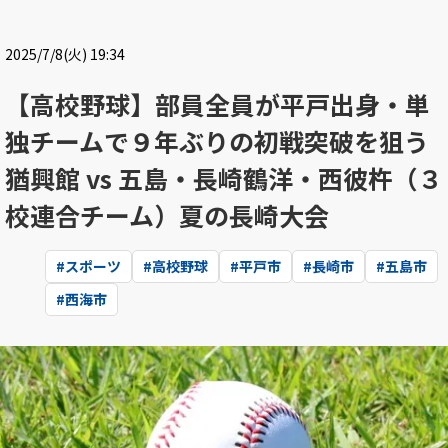
2025/7/8(火) 19:34
【高校野球】部員全員が平戸出身・単
独チームで９年ぶりの初戦突破を狙う
猶興館 vs 五島・長崎鶴洋・西彼杵（３
校連合チーム）夏の長崎大会
#
スポーツ
#
高校野球
#
平戸市
#
長崎市
#
五島市
#
西海市