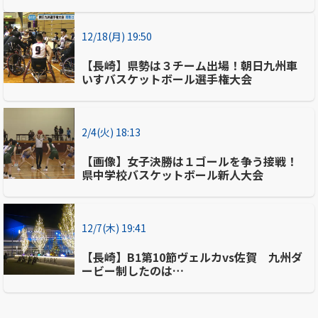
12/18(月) 19:50
【長崎】県勢は３チーム出場！朝日九州車
いすバスケットボール選手権大会
2/4(火) 18:13
【画像】女子決勝は１ゴールを争う接戦！
県中学校バスケットボール新人大会
12/7(木) 19:41
【長崎】B1第10節ヴェルカvs佐賀 九州ダ
ービー制したのは…