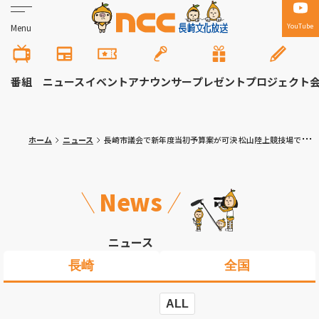
YouTube
Menu
番組
ニュース
イベント
アナウンサー
プレゼント
プロジェクト
ホーム
ニュース
長崎市議会で新年度当初予算案が可決 松山陸上競技場での発掘調査を求める請願は不採択
News
ニュース
長崎
全国
ALL