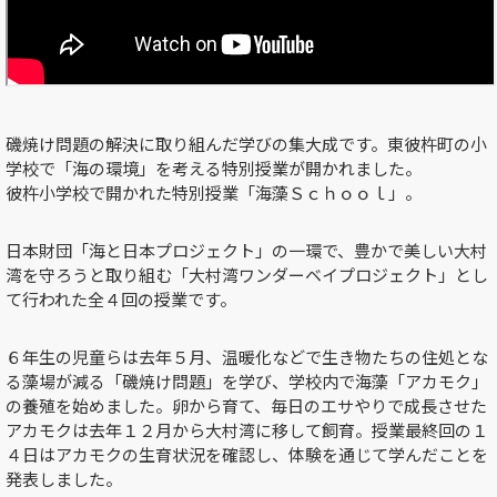
磯焼け問題の解決に取り組んだ学びの集大成です。東彼杵町の小
学校で「海の環境」を考える特別授業が開かれました。
彼杵小学校で開かれた特別授業「海藻Ｓｃｈｏｏｌ」。
日本財団「海と日本プロジェクト」の一環で、豊かで美しい大村
湾を守ろうと取り組む「大村湾ワンダーベイプロジェクト」とし
て行われた全４回の授業です。
６年生の児童らは去年５月、温暖化などで生き物たちの住処とな
る藻場が減る「磯焼け問題」を学び、学校内で海藻「アカモク」
の養殖を始めました。卵から育て、毎日のエサやりで成長させた
アカモクは去年１２月から大村湾に移して飼育。授業最終回の１
４日はアカモクの生育状況を確認し、体験を通じて学んだことを
発表しました。