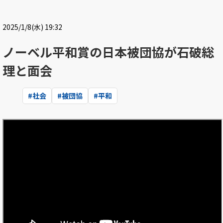
2025/1/8(水) 19:32
ノーベル平和賞の日本被団協が石破総
理と面会
#
社会
#
被団協
#
平和