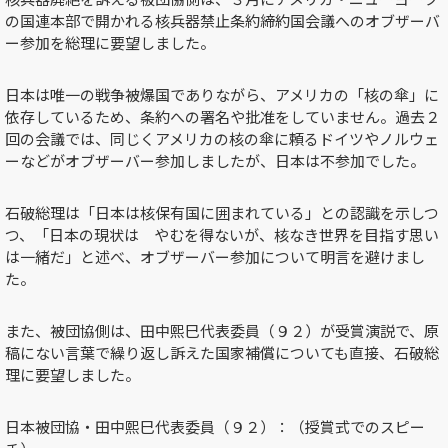
の国連本部で開かれる核兵器禁止条約締約国会議へのオブザーバ
ー参加を総理に要望しました。
日本は唯一の戦争被爆国でありながら、アメリカの「核の傘」に
依存しているため、条約への署名や批准をしていません。過去２
回の会議では、同じくアメリカの核の傘に頼るドイツやノルウェ
ーなどがオブザーバー参加しましたが、日本は不参加でした。
石破総理は「日本は核保有国に囲まれている」との認識を示しつ
つ、「日本の現状は やむを得ないが、核なき世界を目指す思い
は一緒だ」と述べ、オブザーバー参加について明言を避けまし
た。
また、被団協側は、田中熙巳代表委員（９２）が受賞演説で、原
稿にない言葉で繰り返し訴えた国家補償についても直接、石破総
理に要望しました。
日本被団協・田中熙巳代表委員（９２）：（授賞式でのスピー