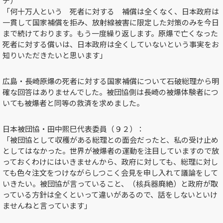
チ）
「何十万人という 死者に対する 補償は全くなく、日本政府は
一貫して国家補償を拒み、放射線被害に限定した対策のみを今日
まで続けております。もう一度繰り返します。原爆で亡くなった
死者に対する償いは、日本政府は全くしていないという事実をお
知りいただきたいと思います」
広島・長崎原爆の死者に対する国家補償について石破総理から明
確な回答はありませんでした。被団協側は長崎の被爆体験者につ
いても被爆者と同等の救済を求めました。
日本被団協・田中熙巳代表委員（９２）：
「被団協として収穫がある総理との面会だったと、私の受け止め
としてはなかった。世界が被爆者の運動を注目していますので放
っておくわけにはいきませんから、政府に対しても、総理に対し
ても色々注文をつけながらしつこく会見を申し入れて議論をして
いきたい。被団協が言っていること、（核兵器廃絶）と政府が取
っている方針は全くといって違いがあるので、話をしないといけ
ませんねと言っています」