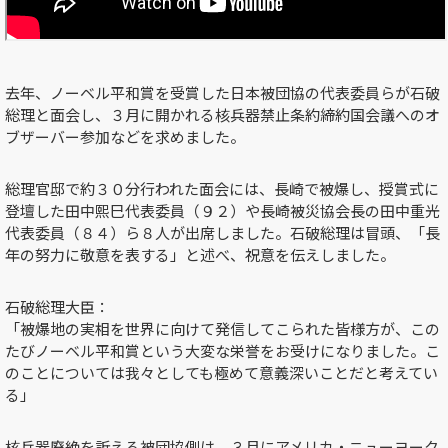
去年、ノーベル平和賞を受賞した日本被団協の代表委員らが石破
総理と面会し、３月に開かれる核兵器禁止条約締約国会議へのオ
ブザーバー参加などを求めました。
総理官邸で約３０分行われた面会には、長崎で被爆し、授賞式に
登壇した田中熙巳代表委員（９２）や長崎被災協会長の田中重光
代表委員（８４）ら８人が出席しました。石破総理は冒頭、「長
年の努力に敬意を表する」と述べ、祝意を伝えしました。
石破総理大臣：
「被爆地の実相を世界に向けて発信してこられた皆様方が、この
たびノーベル平和賞という大変な栄誉をお受けになりました。こ
のことについては我々としても極めて意義深いことだと考えてい
る」
核兵器廃絶を訴える被団協側は、３月にアメリカ・ニューヨーク