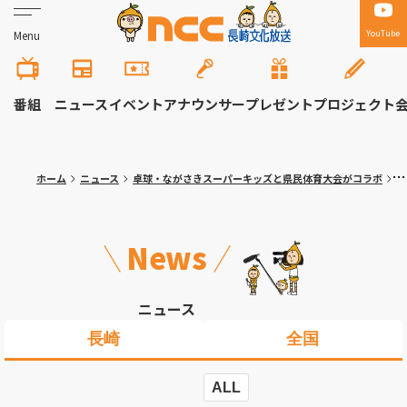
YouTube
Menu
番組
ニュース
イベント
アナウンサー
プレゼント
プロジェクト
ホーム
ニュース
卓球・ながさきスーパーキッズと県民体育大会がコラボ
写
News
ニュース
長崎
全国
ALL