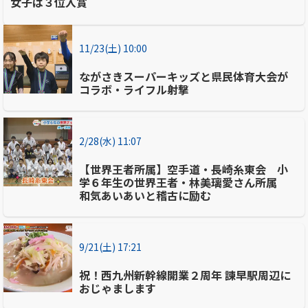
女子は３位入賞
11/23(土) 10:00
ながさきスーパーキッズと県民体育大会が
コラボ・ライフル射撃
2/28(水) 11:07
【世界王者所属】空手道・長崎糸東会 小
学６年生の世界王者・林美璃愛さん所属
和気あいあいと稽古に励む
9/21(土) 17:21
祝！西九州新幹線開業２周年 諫早駅周辺に
おじゃまします