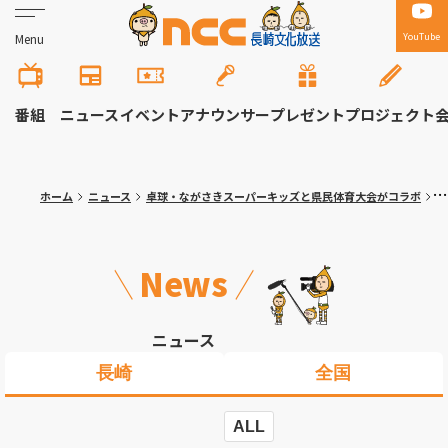
YouTube
Menu
番組
ニュース
イベント
アナウンサー
プレゼント
プロジェクト
ホーム
ニュース
卓球・ながさきスーパーキッズと県民体育大会がコラボ
写
News
ニュース
長崎
全国
ALL