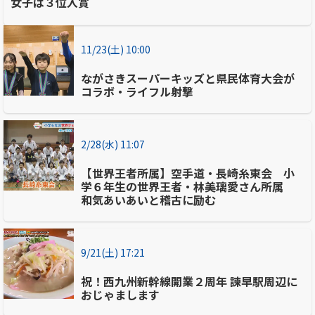
女子は３位入賞
11/23(土) 10:00
ながさきスーパーキッズと県民体育大会が
コラボ・ライフル射撃
2/28(水) 11:07
【世界王者所属】空手道・長崎糸東会 小
学６年生の世界王者・林美璃愛さん所属
和気あいあいと稽古に励む
9/21(土) 17:21
祝！西九州新幹線開業２周年 諫早駅周辺に
おじゃまします