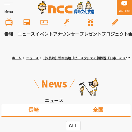
YouTube
Menu
番組
ニュース
イベント
アナウンサー
プレゼント
プロジェクト
ホーム
ニュース
【V長崎】新本拠地『ピースタ』での初練習「日本一のスタジアム」１０月６日（日）にこけら落としゲームで下平監督の古巣・大分と対戦
News
ニュース
長崎
全国
ALL