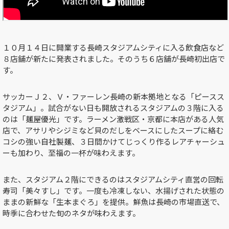
１０月１４日に開業する長崎スタジアムシティに入る飲食店など
８店舗が新たに発表されました。そのうち６店舗が長崎初出店で
す。
サッカーＪ２、Ｖ・ファーレン長崎の新本拠地となる「ピースス
タジアム」。試合がない日も開放されるスタジアムの３階に入る
のは「麺屋優光」です。ラーメン激戦区・京都に本店がある人気
店で、アサリやシジミなど貝のだしをベースにしたスープに絡む
コシの強い自社製麺、３日間かけてじっくり作るレアチャーシュ
ーも加わり、至福の一杯が味わえます。
また、スタジアム２階にできるのはスタジアムシティ直営の回転
寿司「美々すし」です。一度も冷凍しない、水揚げされた状態の
ままの新鮮な「生本まぐろ」を提供。鮮魚は長崎の市場直送で、
時季に合わせた旬のネタが味わえます。