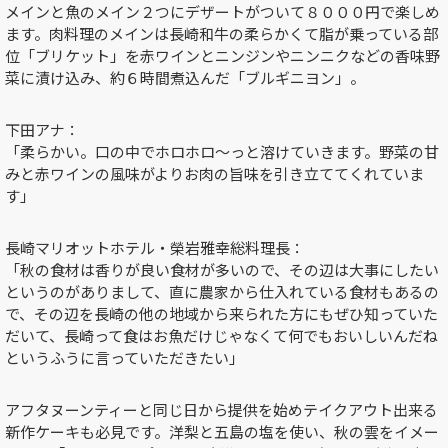
メインと魚のメイン２つにデザートがついて８０００円で楽しめ
ます。肉料理のメインは長崎和牛の柔らかくて脂が乗っている部
位「ブリケット」を赤ワインとニンジンやニンニクなどの香味野
菜に漬け込み、約６時間煮込んだ「ブルギニヨン」。
下田アナ：
「柔らかい。口の中でホロホロ～っと溶けていきます。野菜の甘
みと赤ワインの風味がよりお肉の旨味を引き立ててくれていま
す」
長崎マリオットホテル・榮岩雅幸総料理長：
「秋の食材は香りが良い食材が多いので、その辺は大事にしたい
というのがありまして、直に農家から仕入れている食材もあるの
で、その辺を長崎の他の地域から来られた方にもぜひ知っていた
だいて、長崎って食はお魚だけじゃなくて何でもおいしいんだね
というふうに言っていただきたい」
アフタヌーンティーと同じ日から提供を始めテイクアウト出来る
新作ケーキも必見です。洋梨と五島の塩を使い、秋の雲をイメー