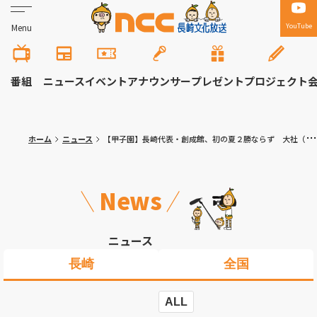
YouTube
Menu
番組
ニュース
イベント
アナウンサー
プレゼント
プロジェクト
ホーム
ニュース
【甲子園】長崎代表・創成館、初の夏２勝ならず 大社（島根）との２回戦で延長タイブレークの末に決着「高校野球、最高！」
News
ニュース
長崎
全国
ALL