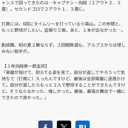
ャンスで回ってきたのは…キャプテン・向段（１アウト２．３
塁）。セカンドゴロで２アウト１．３塁に。
打席には、
6
回にタイムリーを打っている小森山。この仲間と、
もっと野球がしたい。空振り三振。あと、１本が出なかった…。
創成館、初の夏２勝ならず。２回戦敗退も、アルプスからは惜し
みない拍手が。
【３年向段泰一郎主将】
「昊徽が投げて、抑えてる姿を見て。自分が返してやろうって気
持ちで（打席に）入ったんですけど、最後は全部昊徽に迷惑かけ
て。自分が返したらもっと２人で野球することができたんですけ
ど。そうならなかった、悔しかった。最後、最高の舞台で一緒に
できたので良かった。」