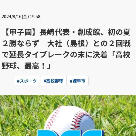
2024/8/16(金) 19:58
【甲子園】長崎代表・創成館、初の夏
２勝ならず 大社（島根）との２回戦
で延長タイブレークの末に決着「高校
野球、最高！」
#
スポーツ
#
高校野球
#
諫早市