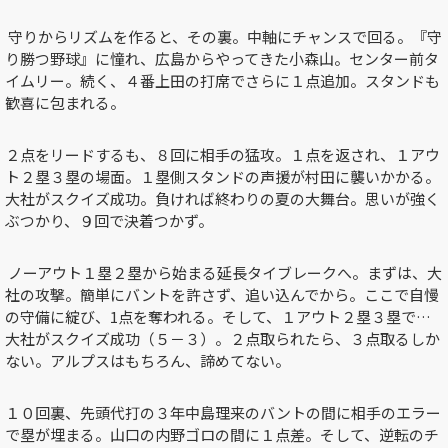
守りからリズムを作ると、その裏。中軸にチャンスで回る。『守
り勝つ野球』に憧れ、広島からやってきた小森山。センター前タ
イムリー。続く、４番上田の打席でさらに１点追加。スタンドも
歓喜に包まれる。
２点をリードするも、８回に相手の猛攻。１点を返され、１アウ
ト２塁３塁の場面。１塁側スタンドの声援が村田に襲いかかる。
大社がスクイズ成功。負ければ終わりの夏の大舞台。思いが強く
ぶつかり、９回で決着つかず。
ノーアウト１塁２塁から始まる延長タイブレークへ。まずは、大
社の攻撃。簡単にバントを許さず、追い込んでから。ここで自慢
の守備に綻び、
1
点を奪われる。そして、１アウト２塁３塁で…
大社がスクイズ成功（５－３）。２点取られたら、３点取るしか
ない。アルプスはもちろん、諦めてない。
１０回裏、先頭代打の３年中島理来のバントの間に相手のエラー
で塁が埋まる。山口の内野ゴロの間に１点差。そして、逆転のチ