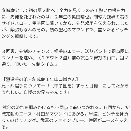
創成館として初の夏２勝へ！全力を尽くすのみ！熱い声援を力
に、先発を託されたのは、２年生の奥田晴也。制球力抜群の右の
サイドスロー。甲子園に着いてから、先発起用を伝えられました
が、緊張もなんのその。初の聖地のマウンドで、堂々たるピッチ
ングを披露します。
３回裏、先制のチャンス。相手のエラー、送りバントで得点圏に
ランナーを進め、（２アウト２塁）前の試合２安打の山口。狙い
通り、叩いた。先制タイムリー。
【烈選手の弟・創成館１年山口嵐さん】
兄・烈選手についてー「（甲子園を）ずっと目標 にしてたから
うれしい。自慢のお兄ちゃんです」
試合の流れを掴みかけるも…同点に追いつかれる。６回から、初
戦完封のエース・村田がマウンドにあがる。早速、ピンチを背負
ってのピッチング。武富のファインプレー。仲間がエースを支え
る。