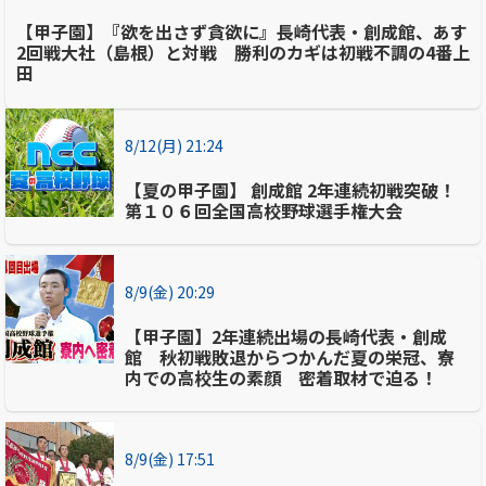
【甲子園】『欲を出さず貪欲に』長崎代表・創成館、あす
2回戦大社（島根）と対戦 勝利のカギは初戦不調の4番上
田
8/12(月) 21:24
【夏の甲子園】 創成館 2年連続初戦突破！
第１０６回全国高校野球選手権大会
8/9(金) 20:29
【甲子園】2年連続出場の長崎代表・創成
館 秋初戦敗退からつかんだ夏の栄冠、寮
内での高校生の素顔 密着取材で迫る！
8/9(金) 17:51