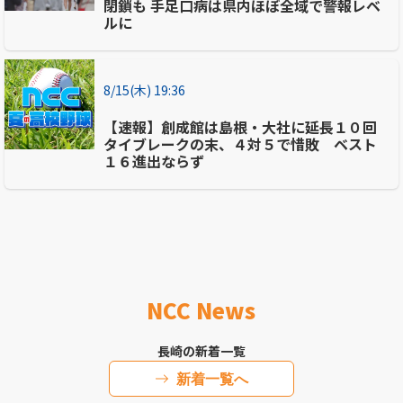
閉鎖も 手足口病は県内ほぼ全域で警報レベ
ルに
8/15(木) 19:36
【速報】創成館は島根・大社に延長１０回
タイブレークの末、４対５で惜敗 ベスト
１６進出ならず
NCC News
長崎の新着一覧
新着一覧へ