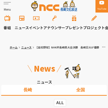
YouTube
Menu
番組
ニュース
イベント
アナウンサー
プレゼント
プロジェクト
ホーム
ニュース
【高校野球】NHK杯長崎県大会決勝 長崎日大が優勝 夏のシード８校決定
News
ニュース
長崎
全国
ALL