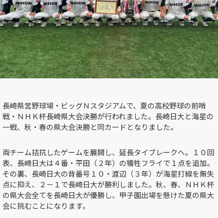
長崎県営野球場・ビッグＮスタジアムで、夏の高校野球の前哨
戦・ＮＨＫ杯長崎県大会決勝が行われました。長崎日大と海星の
一戦、秋・春の県大会決勝と同カードとなりました。
両チーム拮抗したゲームを展開し、延長タイブレークへ。１０回
表、長崎日大は４番・平田（２年）の犠牲フライで１点を追加。
その裏、長崎日大の背番号１０・渡辺（３年）が海星打線を無失
点に抑え、２－１で長崎日大が勝利しました。秋、春、ＮＨＫ杯
の県大会全てを長崎日大が優勝し、甲子園出場を懸けた夏の県大
会に挑むことになります。