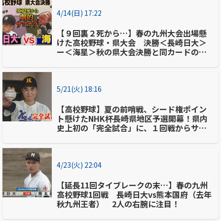
4/14(日) 17:22
【９回裏２死から…】春の九州大会出場懸
けた高校野球・県大会 決勝＜長崎日大＞
ー＜海星＞秋の県大会決勝と同カードのラ
イバル対決
5/21(火) 18:16
【高校野球】夏の前哨戦、シード権ポイン
ト懸けたNHK杯長崎県地区予選開幕！県内
史上初の「完全試合」に、１回戦からサヨ
ナラゲームの熱戦も
4/23(火) 22:04
【延長11回タイブレークの末…】春の九州
高校野球1回戦 長崎日大vs熊本国府（去年
秋九州王者） 2人の右腕に注目！