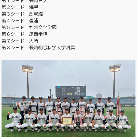
第１シード 長崎日大
第２シード 海星
第３シード 創成館
第４シード 瓊浦
第５シード 九州文化学園
第６シード 鎮西学院
第７シード 大崎
第８シード 長崎総合科学大学附属