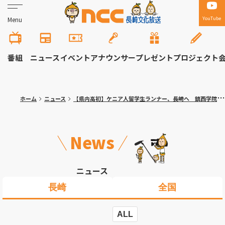
YouTube
Menu
番組
ニュース
イベント
アナウンサー
プレゼント
プロジェクト
ホーム
ニュース
【県内高初】ケニア人留学生ランナー、長崎へ 鎮西学院入学式！都大路８位入賞へ強化進む
News
ニュース
長崎
全国
ALL