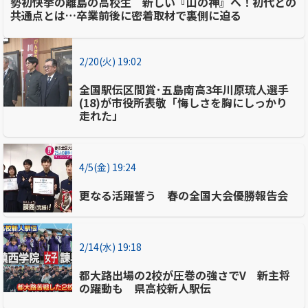
勢初快挙の離島の高校生 新しい『山の神』へ！初代との
共通点とは…卒業前後に密着取材で裏側に迫る
2/20(火) 19:02
全国駅伝区間賞･五島南高3年川原琉人選手
(18)が市役所表敬「悔しさを胸にしっかり
走れた」
4/5(金) 19:24
更なる活躍誓う 春の全国大会優勝報告会
2/14(水) 19:18
都大路出場の2校が圧巻の強さでV 新主将
の躍動も 県高校新人駅伝