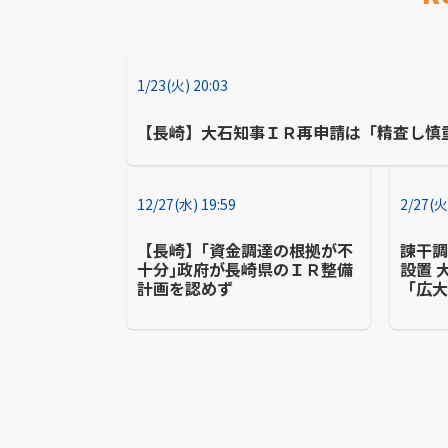
1/23(火) 20:03
【長崎】大石知事ＩＲ再申請は「精査し慎
12/27(水) 19:59
2/27(火
【長崎】｢資金調達の根拠が不
諫干
十分｣政府が長崎県のＩＲ整備
設置 
計画を認めず
「広
有効