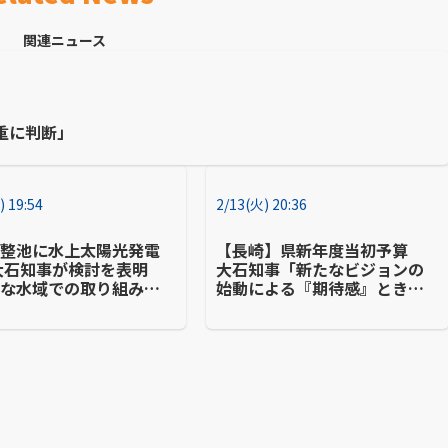
関連ニュース
重に判断」
) 19:54
2/13(火) 20:36
調整池に水上太陽光発電
【長崎】県新年度当初予算
大石知事が検討を表明
大石知事「新たなビジョンの
大な水域での取り組みは
始動による『期待感』ときめ
」
細やかな対応による『安心
感』を抱いてもらえる予算を
編成」