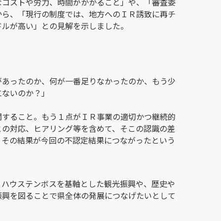
なコストや労力、時間がかかること」や、「審査委
から、「現行の制度では、地方へのＩＲ誘致に再チ
ドルが高い」との見解を示しました。
があったのか、何が一番足りなかったのか、もう少
にないのか？」
関すること。もう１点がＩＲ事業の適切かつ継続的
との対応、ヒアリング等を含めて、そこの認識の差
、その結果が今回の不認定結果につながったという
、ハウステンボスを基軸とした観光振興や、歴史や
振興を図ることで県全体の発展につなげたいとして