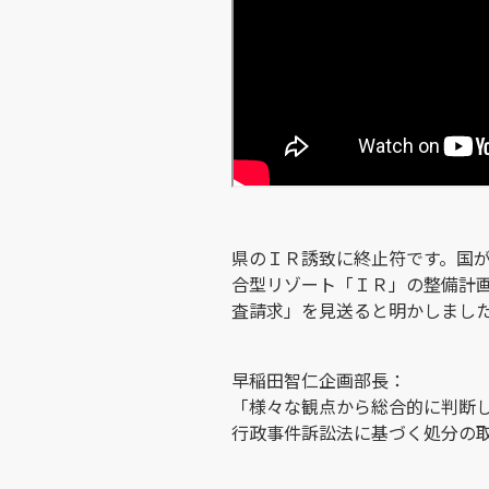
県のＩＲ誘致に終止符です。国
合型リゾート「ＩＲ」の整備計
査請求」を見送ると明かしまし
早稲田智仁企画部長：
「様々な観点から総合的に判断
行政事件訴訟法に基づく処分の