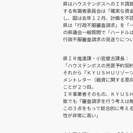
県はハウステンボスへのＩＲ誘
する有識者委員会は「確実な資
し、国は去年１２月、計画を不
県は「行政不服審査請求」を「
の県議会一般質問で「ハードル
行政不服審査請求の見送りにつ
県ＩＲ推進課・小宮健志課長：
「ハウステンボスの売買予約契
それから『ＫＹＵＳＨＵリゾー
メントレター（融資に関する意
ことが２つ目。
ＩＲ事業者そのもの、ＫＹＵＳ
致でも『審査請求を行う考えは
この３点をもって総合的に考え
性が非常に高い」