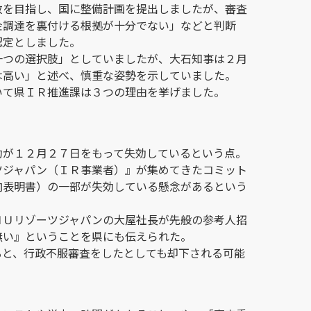
致を目指し、国に整備計画を提出しましたが、審査
金調達を裏付ける根拠が十分でない」などと判断
認定としました。
一つの選択肢」としていましたが、大石知事は２月
は高い」と述べ、慎重な姿勢を示していました。
いて県ＩＲ推進課は３つの理由を挙げました。
約が１２月２７日をもって失効しているという点。
ツジャパン（ＩＲ事業者）』が集めてきたコミット
向表明書）の一部が失効している懸念があるという
ＨＵリゾーツジャパンの大屋社長が先般の参考人招
無い』ということを県にも伝えられた。
ると、行政不服審査をしたとしても却下される可能