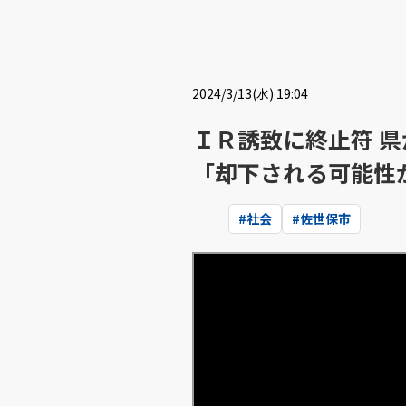
2024/3/13(水) 19:04
ＩＲ誘致に終止符 
「却下される可能性
#
社会
#
佐世保市