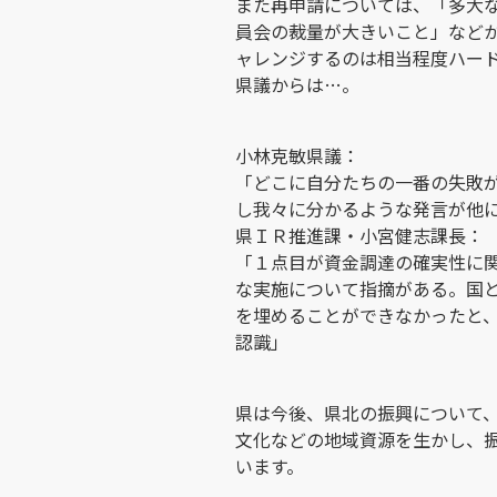
また再申請については、「多大
員会の裁量が大きいこと」など
ャレンジするのは相当程度ハー
県議からは…。
小林克敏県議：
「どこに自分たちの一番の失敗
し我々に分かるような発言が他
県ＩＲ推進課・小宮健志課長：
「１点目が資金調達の確実性に
な実施について指摘がある。国
を埋めることができなかったと
認識」
県は今後、県北の振興について
文化などの地域資源を生かし、
います。