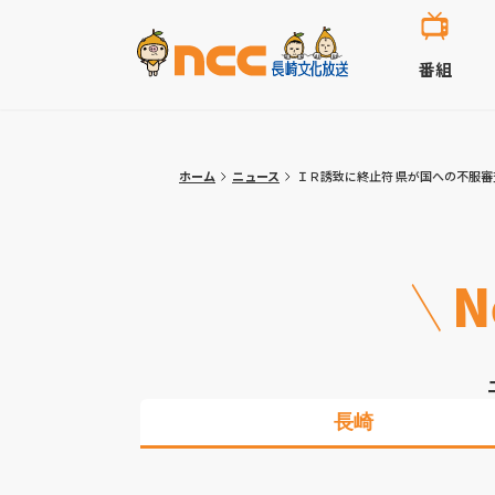
番組
ホーム
ニュース
ＩＲ誘致に終止符 県が国への不服
N
長崎