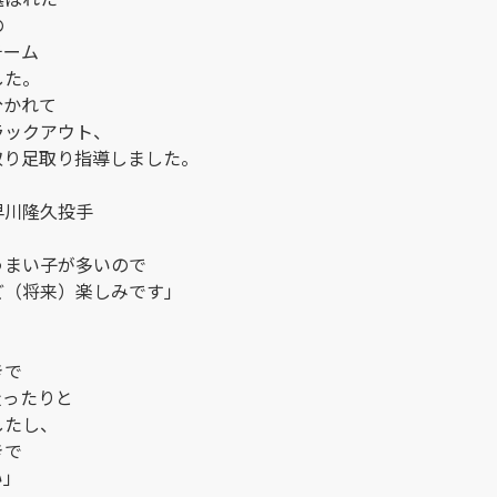
の
チーム
した。
分かれて
ラックアウト、
取り足取り指導しました。
早川隆久投手
。
うまい子が多いので
ど（将来）楽しみです」
きで
走ったりと
したし、
きで
い」