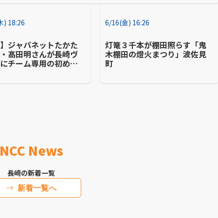
木) 18:26
6/16(金) 16:26
崎】ジャパネットたかた
灯篭３千本が棚田照らす「鬼
者・髙田明さんが長崎ヴ
木棚田の燈火まつり」波佐見
カにチーム専用の初めて
町
スを寄贈
NCC News
長崎の新着一覧
新着一覧へ