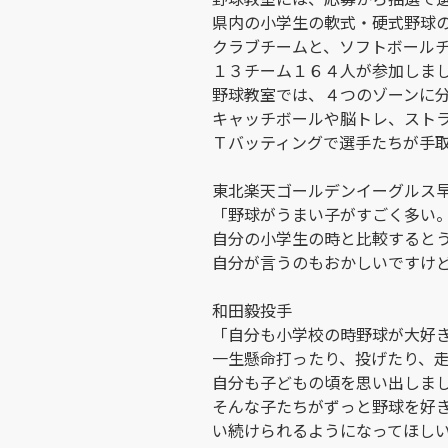
県内の小学生の軟式・硬式野球
クラブチームと、ソフトボール
１３チーム１６４人が参加しま
野球教室では、４つのゾーンに
キャッチボールや脳トレ、スト
Ｔバッティングで選手たちが手
東北楽天ゴールデンイーグルス
「野球がうまい子がすごく多い
自分の小学生の時と比較すると
自分が言うのもおかしいですけ
和田毅投手
「自分も小学校の時野球が大好
一生懸命打ったり、投げたり、
自分も子どもの頃を思い出しま
そんな子たちがずっと野球を好
い続けられるようになってほし