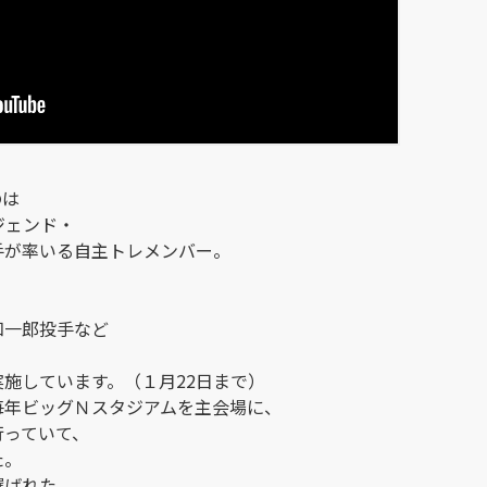
のは
ジェンド・
手が率いる自主トレメンバー。
知一郎投手など
実施しています。（１月
22
日まで）
毎年ビッグＮスタジアムを主会場に、
行っていて、
た。
選ばれた