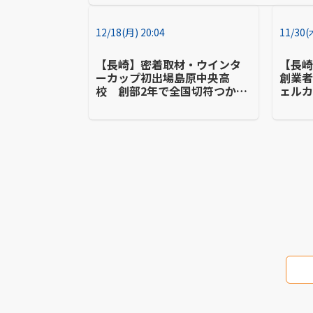
12/18(月) 20:04
11/30(
【長崎】密着取材・ウインタ
【長
ーカップ初出場島原中央高
創業
校 創部2年で全国切符つかん
ェル
だ裏側とは…
のバ