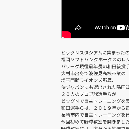
ビッグＮスタジアムに集まった
福岡ソフトバンクホークスのレ
パリーグ現役最年長の和田毅投
大村市出身で波佐見高校卒業の
埼玉西武ライオンズ所属、
侍ジャパンにも選出された隅田
２０人のプロ野球選手らが
ビッグＮで自主トレーニングを
和田選手らは、２０１９年から
長崎市内で自主トレーニングを
今回初めて野球教室を開きまし
野球教室には、応募から抽選で