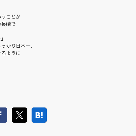
いうことが
の長崎で
た」
しっかり日本一、
きるように