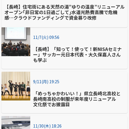
【長崎】住宅街にある天然の湯”ゆりの温泉”リニューアル
オープン｢非日常の1日過ごして｣水道光熱費高騰で危機
感…クラウドファンディングで資金募り改修
11/7(火) 09:56
【長崎】「知って！使って！新NISAセミナ
ー」サッカー元日本代表・大久保嘉人さん
も学ぶ
9/11(月) 19:25
「めっちゃかわいい！」県立長崎北高校と
長崎南高校の制服が来年度リニューアル
文化祭でお披露目
11/30(木) 18:26