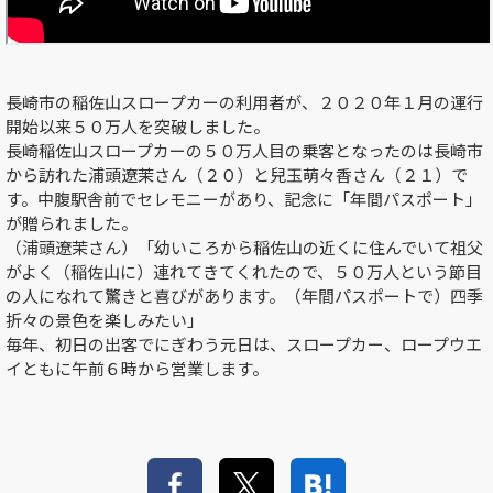
長崎市の稲佐山スロープカーの利用者が、２０２０年１月の運行
開始以来５０万人を突破しました。
長崎稲佐山スロープカーの５０万人目の乗客となったのは長崎市
から訪れた浦頭遼茉さん（２０）と兒玉萌々香さん（２１）で
す。中腹駅舎前でセレモニーがあり、記念に「年間パスポート」
が贈られました。
（浦頭遼茉さん）「幼いころから稲佐山の近くに住んでいて祖父
がよく（稲佐山に）連れてきてくれたので、５０万人という節目
の人になれて驚きと喜びがあります。（年間パスポートで）四季
折々の景色を楽しみたい」
毎年、初日の出客でにぎわう元日は、スロープカー、ロープウエ
イともに午前６時から営業します。