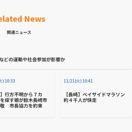
elated News
関連ニュース
歩などの運動や社会参加が影響か
火) 10:33
11/21(火) 10:41
崎】行方不明から７カ
【長崎】ベイサイドマラソン
父を探す娘が鈴木長崎市
約４千人が快走
表敬 市長協力を約束