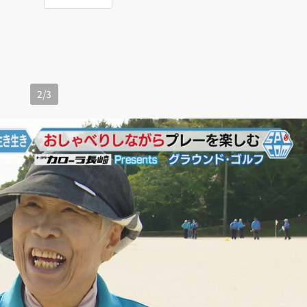
2
/
3