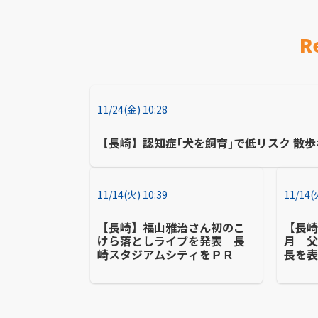
R
11/24(金) 10:28
【長崎】認知症｢犬を飼育｣で低リスク 散
11/14(火) 10:39
11/14(
【長崎】福山雅治さん初のこ
【長
けら落としライブを発表 長
月 
崎スタジアムシティをＰＲ
長を