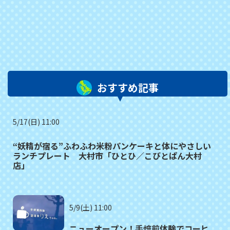
おすすめ記事
5/17(日) 11:00
“妖精が宿る”ふわふわ米粉パンケーキと体にやさしい
ランチプレート 大村市「ひとひ／こびとぱん大村
店」
5/9(土) 11:00
ニューオープン！手焙煎体験でコーヒ