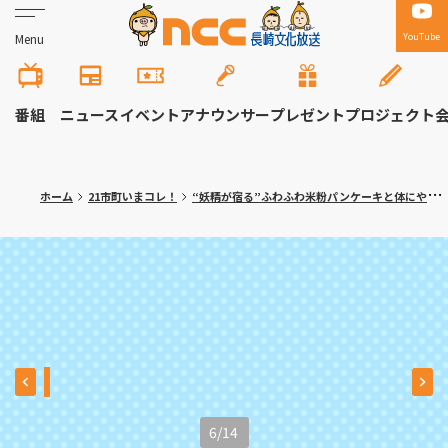
YouTube
Menu
番組
ニュース
イベント
アナウンサー
プレゼント
プロジェクト
ホーム
21市町いまコレ！
“妖精が宿る”ふわふわ米粉パンケーキと体にやさしいランチプレート 大村市「ひとひ／こびとぱん大村店」
6
/
14