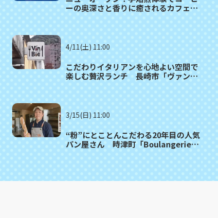
ーの奥深さと香りに癒されるカフェ
長崎市「珈琲家りえちゃん。」
4/11(土) 11:00
こだわりイタリアンを心地よい空間で
楽しむ贅沢ランチ 長崎市「ヴァンビ
ィ」
3/15(日) 11:00
“粉”にとことんこだわる20年目の人気
パン屋さん 時津町「Boulangerie
Kona（ブーランジェリーコナ）」