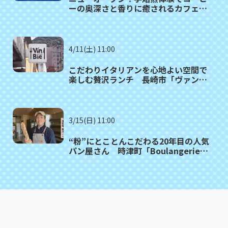
ーの奥深さと香りに癒されるカフェ
長崎市「珈琲家りえちゃん。」
4/11(土) 11:00
こだわりイタリアンを心地よい空間で
楽しむ贅沢ランチ 長崎市「ヴァンビ
ィ」
3/15(日) 11:00
“粉”にとことんこだわる20年目の人気
パン屋さん 時津町「Boulangerie
Kona（ブーランジェリーコナ）」