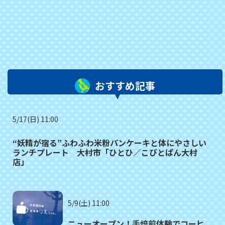
おすすめ記事
5/17(日) 11:00
“妖精が宿る”ふわふわ米粉パンケーキと体にやさしい
ランチプレート 大村市「ひとひ／こびとぱん大村
店」
5/9(土) 11:00
ニューオープン！手焙煎体験でコーヒ