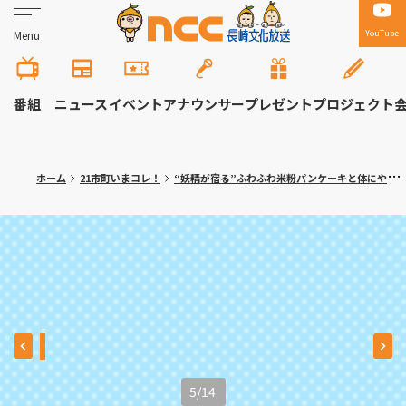
YouTube
Menu
番組
ニュース
イベント
アナウンサー
プレゼント
プロジェクト
ホーム
21市町いまコレ！
“妖精が宿る”ふわふわ米粉パンケーキと体にやさしいランチプレート 大村市「ひとひ／こびとぱん大村店」
5
/
14