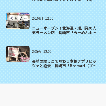
大浦町「S'AIMER cafe」
2/16(月) 12:00
ニューオープン！北海道・旭川発の人
気ラーメン店 長崎市「らーめん山頭
火」
2/3(火) 12:00
長崎の端っこで味わう本格ナポリピッ
ツァと絶景 長崎市「Bremari（ブレ
マリー）」