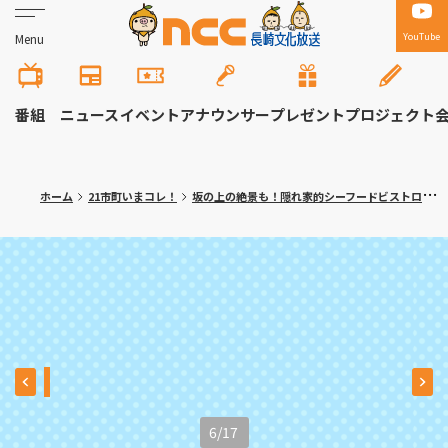
YouTube
Menu
番組
ニュース
イベント
アナウンサー
プレゼント
プロジェクト
ホーム
21市町いまコレ！
坂の上の絶景も！隠れ家的シーフードビストロ 長崎市「ラ・プラージュ・ドール」
6
/
17