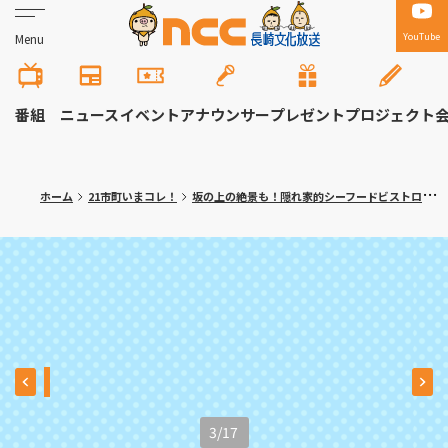
YouTube
Menu
番組
ニュース
イベント
アナウンサー
プレゼント
プロジェクト
ホーム
21市町いまコレ！
坂の上の絶景も！隠れ家的シーフードビストロ 長崎市「ラ・プラージュ・ドール」
3
/
17