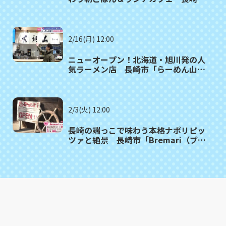
大浦町「S'AIMER cafe」
2/16(月) 12:00
ニューオープン！北海道・旭川発の人
気ラーメン店 長崎市「らーめん山頭
火」
2/3(火) 12:00
長崎の端っこで味わう本格ナポリピッ
ツァと絶景 長崎市「Bremari（ブレ
マリー）」