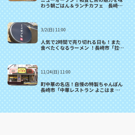
わう朝ごはん＆ランチカフェ 長崎市
大浦町「S'AIMER cafe」
3/2(日) 11:00
人気で2時間で売り切れる日も！また
食べたくなるラーメン ！長崎市「拉麺
イチノセ」
11/24(日) 11:00
町中華の名店！自慢の特製ちゃんぽん
長崎市「中華レストラン よこはま 思
案橋店」