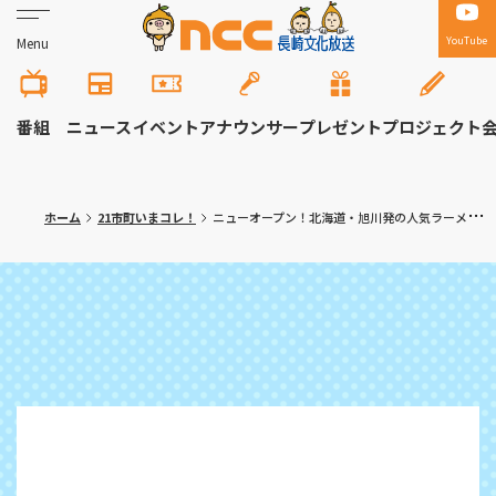
YouTube
Menu
番組
ニュース
イベント
アナウンサー
プレゼント
プロジェクト
ホーム
21市町いまコレ！
ニューオープン！北海道・旭川発の人気ラーメン店 長崎市「らーめん山頭火」