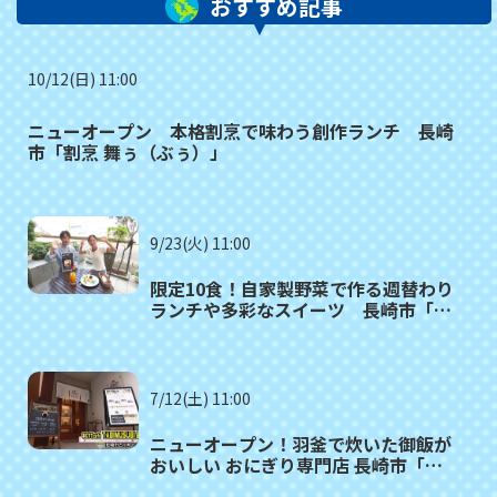
おすすめ記事
10/12(日) 11:00
ニューオープン 本格割烹で味わう創作ランチ 長崎
市「割烹 舞ぅ（ぶぅ）」
9/23(火) 11:00
限定10食！自家製野菜で作る週替わり
ランチや多彩なスイーツ 長崎市「カ
フェレストランＫＩＺＵＮＡ」
7/12(土) 11:00
ニューオープン！羽釜で炊いた御飯が
おいしい おにぎり専門店 長崎市「お
むすびcafe TABIMUSUBI 長崎店」