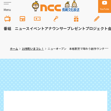
YouTube
Menu
番組
ニュース
イベント
アナウンサー
プレゼント
プロジェクト
ホーム
21市町いまコレ！
ニューオープン 本格割烹で味わう創作ランチ 長崎市「割烹 舞ぅ（ぶぅ）」