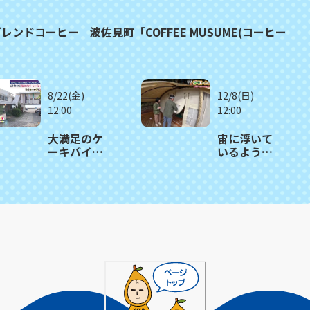
ドコーヒー 波佐見町「COFFEE MUSUME(コーヒー
8/22(金)
12/8(日)
12:00
12:00
大満足のケ
宙に浮いて
ーキバイキ
いるような
ング 雲仙市
テントでキ
「オカモ
ャンプが楽
ト・シェ・
しめる！波
ダムール」
佐見町
≪満腹記者
「CAMPING
がゆく⑫≫
FOREST
HASAMI」