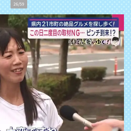
26
/
59