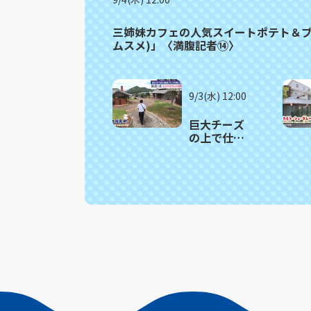
三姉妹カフェの人気スイートポテト＆ブレン
ムスメ)」〈満腹記者⑭〉
9/3(水) 12:00
巨大チーズ
の上で仕上
げる濃厚リ
ゾット波佐
見町「ラ・
セコンダ・
カーザ」
〈満腹記者
がゆく⑬〉