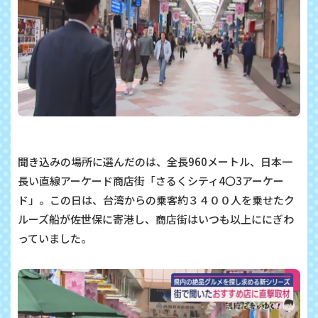
聞き込みの場所に選んだのは、全長
960
メートル、日本一
長い直線アーケード商店街「さるくシティ
4
〇
3
アーケー
ド」。この日は、台湾からの乗客約３４００人を乗せたク
ルーズ船が佐世保に寄港し、商店街はいつも以上ににぎわ
っていました。