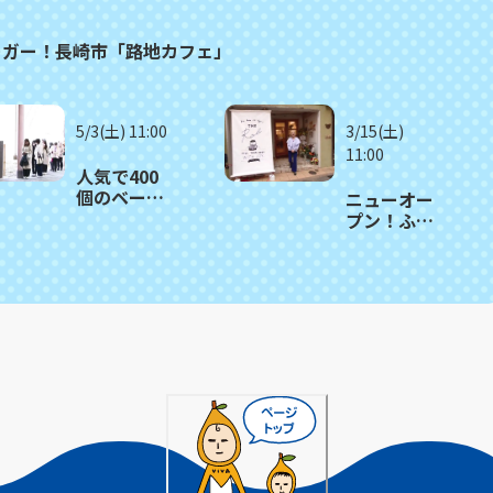
ーガー！長崎市「路地カフェ」
5/3(土) 11:00
3/15(土)
11:00
人気で400
個のベーグ
ニューオー
ルが1時間で
プン！ふ
売り切れる
わ・しゅわ
日も！長崎
食感の台湾
市「ツナグ
パンケー
ベーグル」
キ 長崎市
「Cafe Rob
長崎店」