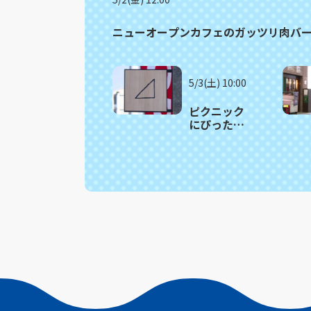
ニューオープンカフェのガッツリ肉バ
5/3(土) 10:00
ピクニック
にぴった
り！人気サ
ンドイッチ
の詰め合わ
せがお得！
波佐見町
「さんか
く」