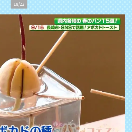
18
/
22