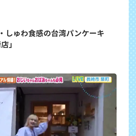
わ・しゅわ食感の台湾パンケーキ
崎店」