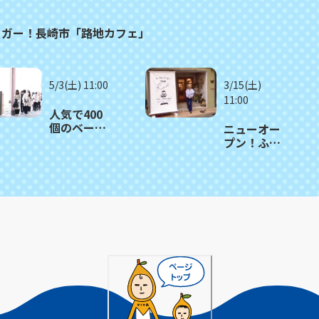
ーガー！長崎市「路地カフェ」
5/3(土) 11:00
3/15(土)
11:00
人気で400
個のベーグ
ニューオー
ルが1時間で
プン！ふ
売り切れる
わ・しゅわ
日も！長崎
食感の台湾
市「ツナグ
パンケー
ベーグル」
キ 長崎市
「Cafe Rob
長崎店」