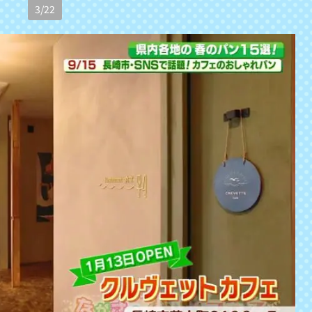
3
/
22