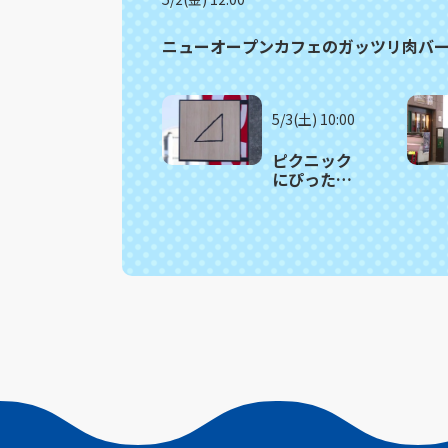
ニューオープンカフェのガッツリ肉バ
5/3(土) 10:00
ピクニック
にぴった
り！人気サ
ンドイッチ
の詰め合わ
せがお得！
波佐見町
「さんか
く」