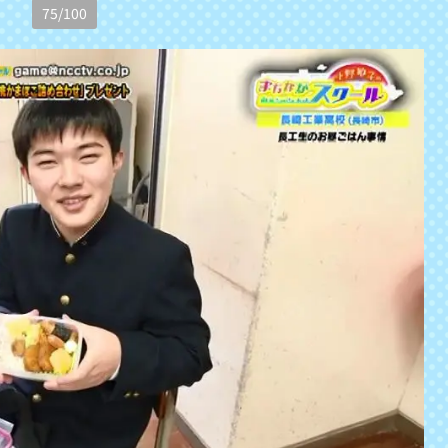
75
/
100