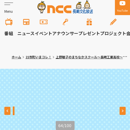
YouTube
Menu
番組
ニュース
イベント
アナウンサー
プレゼント
プロジェクト
ホーム
21市町いまコレ！
上野敏子のまちなかスクール～長崎工業高校～
64
/
100