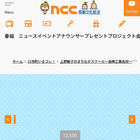
YouTube
Menu
番組
ニュース
イベント
アナウンサー
プレゼント
プロジェクト
ホーム
21市町いまコレ！
上野敏子のまちなかスクール～長崎工業高校～
72
/
100