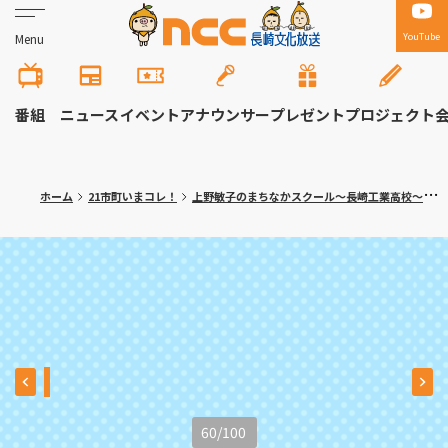
YouTube
Menu
番組
ニュース
イベント
アナウンサー
プレゼント
プロジェクト
ホーム
21市町いまコレ！
上野敏子のまちなかスクール～長崎工業高校～
60
/
100