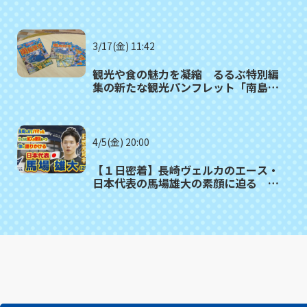
3/17(金) 11:42
観光や食の魅力を凝縮 るるぶ特別編
集の新たな観光パンフレット「南島原
市」発刊
4/5(金) 20:00
【１日密着】長崎ヴェルカのエース・
日本代表の馬場雄大の素顔に迫る ヴ
ェルカに引き寄せた１つの要因・中山
トレーナーや長崎に来てハマった「腸
活」も必見！