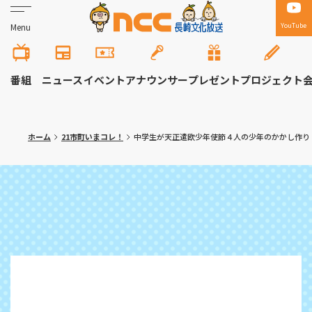
YouTube
Menu
番組
ニュース
イベント
アナウンサー
プレゼント
プロジェクト
ホーム
21市町いまコレ！
中学生が天正遣欧少年使節４人の少年のかかし作り