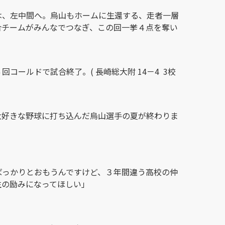
は、左中間へ。烏山もホームに生還する、走者一層
合チームがみんなでつなぎ、この回一挙４点を奪い
コールドで試合終了。( 長崎総大附 14－4 3校
大好きな野球に打ち込んだ烏山選手の夏が終わりま
ばっかりとおもうんですけど、３年間違う高校の仲
生の励みになってほしい」