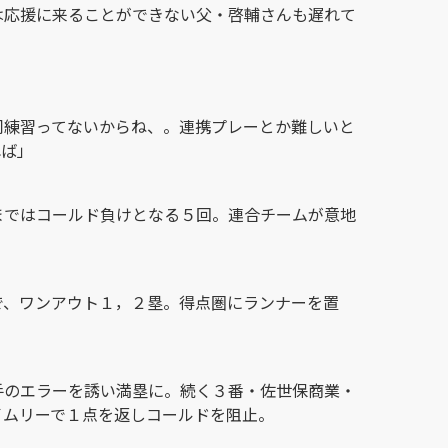
は応援に来ることができない父・啓輔さんも遅れて
同練習ってないからね、。連携プレーとか難しいと
れば」
まではコールド負けとなる５回。連合チームが意地
で、ワンアウト１，２塁。得点圏にランナーを置
手のエラーを誘い満塁に。続く３番・佐世保商業・
イムリーで１点を返しコールドを阻止。