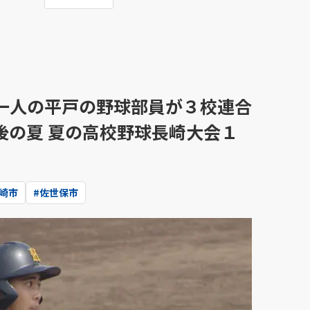
一人の平戸の野球部員が３校連合
後の夏 夏の高校野球長崎大会１
崎市
#
佐世保市