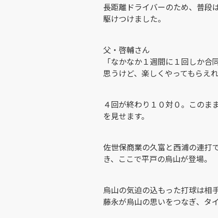
長距離ドライバーのため、普段
駆けつけました。
父・啓輔さん
「なかなか１週間に１回しか合
思うけど、楽しくやってもらえ
４回が終わり１０対０。このま
を見せます。
佐世保商業の久富と西浦の連打
き、ここで平戸の烏山が登場。
烏山の気迫の込もった打球は相
藤永が烏山の思いをつなぎ、タ