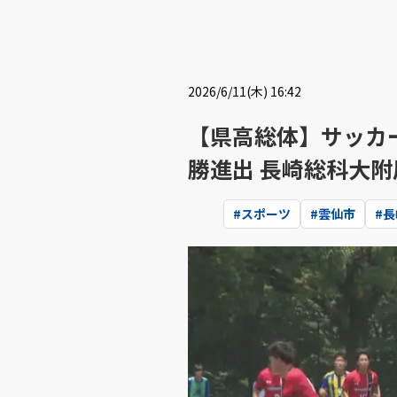
2026/6/11(木) 16:42
【県高総体】サッカ
勝進出 長崎総科大
#
スポーツ
#
雲仙市
#
長