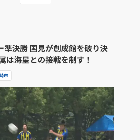
ー準決勝 国見が創成館を破り決
附属は海星との接戦を制す！
崎市