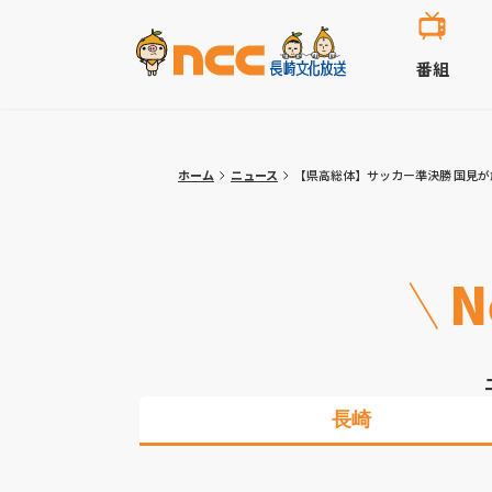
番組
ホーム
ニュース
【県高総体】サッカー準決勝 国見
N
長崎