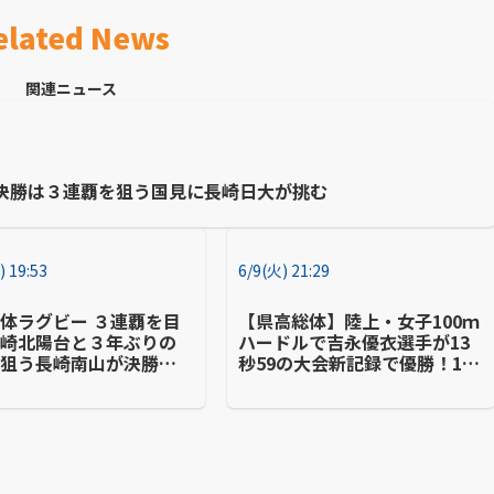
elated News
関連ニュース
決勝は３連覇を狙う国見に長崎日大が挑む
) 19:53
6/9(火) 21:29
体ラグビー ３連覇を目
【県高総体】陸上・女子100ｍ
長崎北陽台と３年ぶりの
ハードルで吉永優衣選手が13
を狙う長崎南山が決勝進
秒59の大会新記録で優勝！100
ｍ・4継合わせて3冠達成