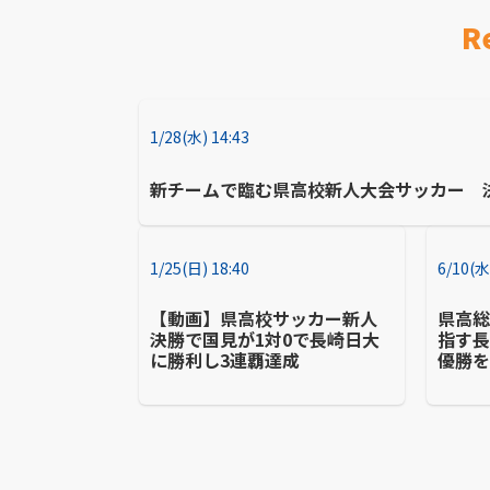
R
1/28(水) 14:43
新チームで臨む県高校新人大会サッカー 
1/25(日) 18:40
6/10(水
【動画】県高校サッカー新人
県高総
決勝で国見が1対0で長崎日大
指す
に勝利し3連覇達成
優勝
出