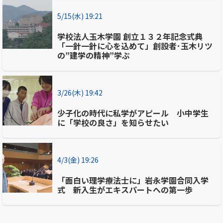
5/15(水) 19:21
学校法人玉木学園 創立１３２年記念式典
「一針一針に心を込めて」創設者･玉木リツ
の”建学の精神”学ぶ
3/26(木) 19:42
少子化の時代に私学がアピール 小中学生
に「学校の良さ」を知らせたい
4/3(金) 19:26
「面白い理学療法士に」岩永学園合同入学
式 新入生がエキスパートへの第一歩