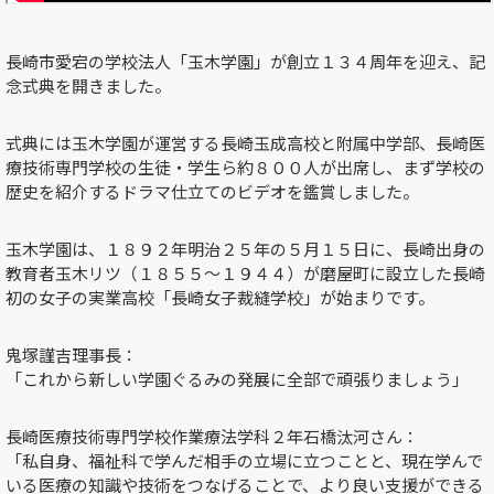
長崎市愛宕の学校法人「玉木学園」が創立１３４周年を迎え、記
念式典を開きました。
式典には玉木学園が運営する長崎玉成高校と附属中学部、長崎医
療技術専門学校の生徒・学生ら約８００人が出席し、まず学校の
歴史を紹介するドラマ仕立てのビデオを鑑賞しました。
玉木学園は、１８９２年明治２５年の５月１５日に、長崎出身の
教育者玉木リツ（１８５５～１９４４）が磨屋町に設立した長崎
初の女子の実業高校「長崎女子裁縫学校」が始まりです。
鬼塚謹吉理事長：
「これから新しい学園ぐるみの発展に全部で頑張りましょう」
長崎医療技術専門学校作業療法学科２年石橋汰河さん：
「私自身、福祉科で学んだ相手の立場に立つことと、現在学んで
いる医療の知識や技術をつなげることで、より良い支援ができる