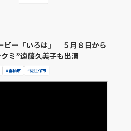
ービー「いろは」 ５月８日から
ンクミ”遠藤久美子も出演
#
雲仙市
#
佐世保市