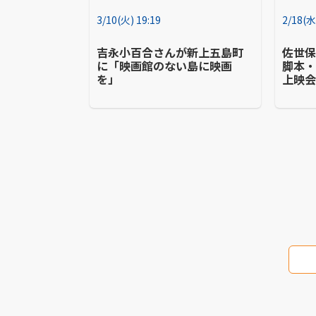
3/10(火) 19:19
2/18(水
吉永小百合さんが新上五島町
佐世
に「映画館のない島に映画
脚本
を」
上映
踏み