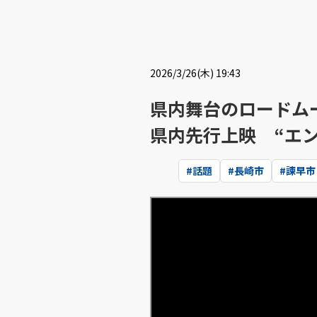
2026/3/26(木) 19:43
県内舞台のロードム
県内先行上映 “エ
#
話題
#
長崎市
#
諫早市