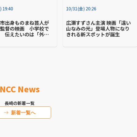
) 19:40
10/31(金) 20:26
保市出身ものまね芸人が
広瀬すずさん主演 映画「遠い
・監督の映画 小学校で
山なみの光」登場人物になり
会 伝えたいのは「外へ
きれる新スポットが誕生
出す勇気」
NCC News
長崎の新着一覧
新着一覧へ