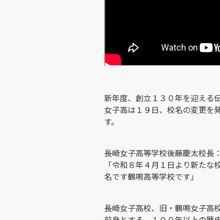
新年度、創立１３０年を迎える
女子高は１９日、校名の変更を
す。
長崎女子高等学校後藤慶太校長
「令和８年４月１日より新たな
名です鶴鳴高等学校です」
長崎女子高校、旧・鶴鳴女子高
前身とする、１００年以上の歴