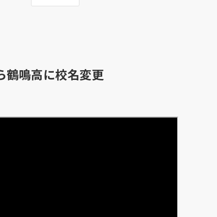
ら鶴鳴高に校名変更