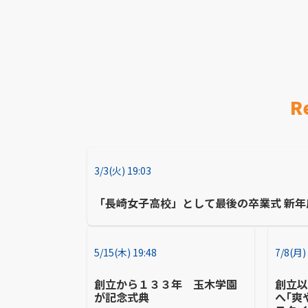
R
3/3(火) 19:03
「長崎女子高校」として最後の卒業式 新年
5/15(木) 19:48
7/8(月)
創立から１３３年 玉木学園
創立
が記念式典
へ｢爽