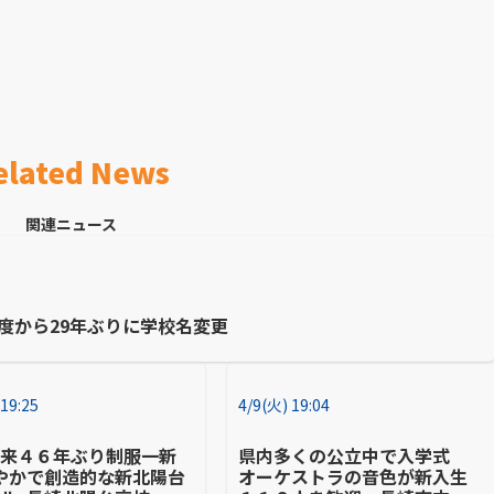
elated News
関連ニュース
度から29年ぶりに学校名変更
 19:25
4/9(火) 19:04
以来４６年ぶり制服一新
県内多くの公立中で入学式
やかで創造的な新北陽台
オーケストラの音色が新入生