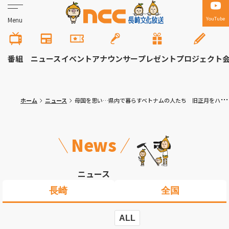
YouTube
Menu
番組
ニュース
イベント
アナウンサー
プレゼント
プロジェクト
ホーム
ニュース
母国を思い…県内で暮らすベトナムの人たち 旧正月をハウステンボスで祝う
News
ニュース
長崎
全国
ALL