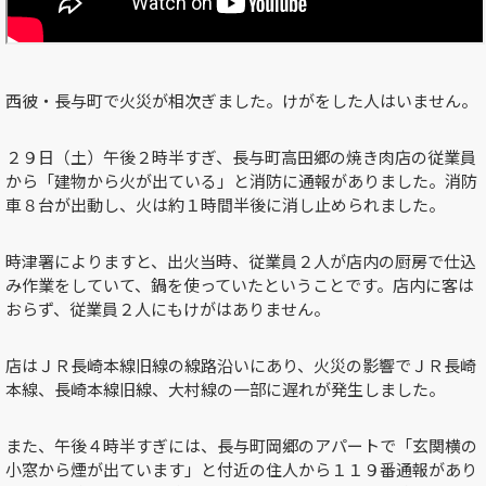
西彼・長与町で火災が相次ぎました。けがをした人はいません。
２９日（土）午後２時半すぎ、長与町高田郷の焼き肉店の従業員
から「建物から火が出ている」と消防に通報がありました。消防
車８台が出動し、火は約１時間半後に消し止められました。
時津署によりますと、出火当時、従業員２人が店内の厨房で仕込
み作業をしていて、鍋を使っていたということです。店内に客は
おらず、従業員２人にもけがはありません。
店はＪＲ長崎本線旧線の線路沿いにあり、火災の影響でＪＲ長崎
本線、長崎本線旧線、大村線の一部に遅れが発生しました。
また、午後４時半すぎには、長与町岡郷のアパートで「玄関横の
小窓から煙が出ています」と付近の住人から１１９番通報があり