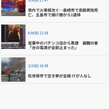
県内で火事相次ぐ…長崎市で高齢男性死
亡、五島市で焼け跡から1遺体
6/9(月) 12:18
営業中のパチンコ店から黒煙 避難の客
「台の電源が全部止まった」
3/2(日) 16:38
佐世保市で空き家が全焼 けが人なし