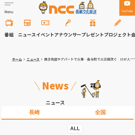
YouTube
Menu
番組
ニュース
イベント
アナウンサー
プレゼント
プロジェクト
ホーム
ニュース
焼き肉店やアパートで火事…長与町で火災相次ぐ けが人なし
News
ニュース
長崎
全国
ALL