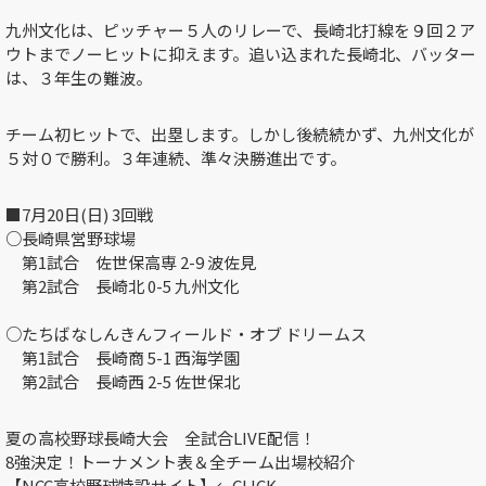
九州文化は、ピッチャー５人のリレーで、長崎北打線を９回２ア
ウトまでノーヒットに抑えます。追い込まれた長崎北、バッター
は、３年生の難波。
チーム初ヒットで、出塁します。しかし後続続かず、九州文化が
５対０で勝利。３年連続、準々決勝進出です。
■7月20日(日) 3回戦
○長崎県営野球場
第1試合
佐世保高専
2-9
波佐見
第2試合
長崎北
0-5
九州文化
○たちばなしんきんフィールド・オブ ドリームス
第1試合
長崎商
5-1
西海学園
第2試合
長崎西
2-5
佐世保北
夏の高校野球長崎大会 全試合LIVE配信！
8強決定！トーナメント表＆全チーム出場校紹介
【NCC高校野球特設サイト】←CLICK