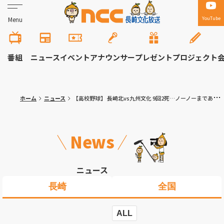
YouTube
Menu
番組
ニュース
イベント
アナウンサー
プレゼント
プロジェクト
ホーム
ニュース
【高校野球】 長崎北vs九州文化 9回2死…ノーノーまであと1人 夏の高校野球長崎大会20日 試合結果
News
ニュース
長崎
全国
ALL