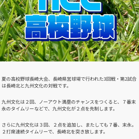
夏の高校野球長崎大会、長崎県営球場
で行われた
3回戦・第2試合
は長崎北と九州文化の対戦です。
九州文化は２回、ノーアウト満塁のチャンスをつくると、７番末
永のタイムリーなどで、九州文化が２点を先制します。
さらに九州文化は３回、２点を追加し、またしても７番、末永。
２打席連続タイムリーで、長崎北を突き放します。